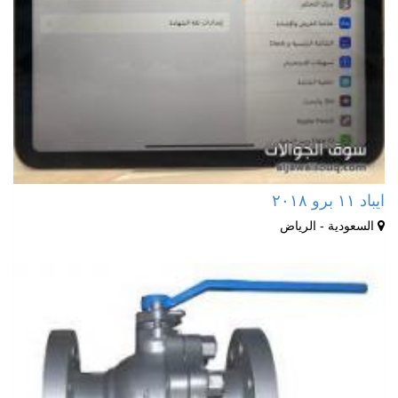
ايباد ١١ برو ٢٠١٨
السعودية - الرياض