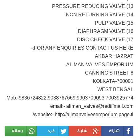
13) PRESSURE REDUCING VALVE
14) NON RETURNING VALVE
15) PULP VALVE
16) DIAPHRAGM VALVE
17) DISC CHECK VALVE
FOR ANY ENQUIRIES CONTACT US HERE:-
AKBAR HAZRAT
ALIMAN VALVES EMPORIUM
8,CANNING STREET
KOLKATA-700001
WEST BENGAL
Mob:-9836724822,9038767669,9903709093,7003925774.
email:- aliman_valves@rediffmail.com
website:- http://alimanvalvesemporium.page.tl/
شارك
شارك
غرد
رسالة