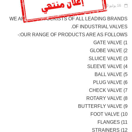
16 يوليو 2020 |
88 مشاهدة |
رقم الإعلان : 1263
WE ARE THE STOCKISTS OF ALL LEADING BRANDS
OF INDUSTRIAL VALVES.
OUR RANGE OF PRODUCTS ARE AS FOLLOWS:-
1) GATE VALVE
2) GLOBE VALVE
3) SLUICE VALVE
4) SLEEVE VALVE
5) BALL VALVE
6) PLUG VALVE
7) CHECK VALVE
8) ROTARY VALVE
9) BUTTERFLY VALVE
10) FOOT VALVE
11) FLANGES
12) STRAINERS