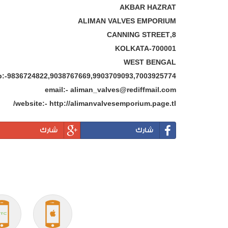
AKBAR HAZRAT
ALIMAN VALVES EMPORIUM
8,CANNING STREET
KOLKATA-700001
WEST BENGAL
:-9836724822,9038767669,9903709093,7003925774.
email:- aliman_valves@rediffmail.com
website:- http://alimanvalvesemporium.page.tl/
شارك
شارك