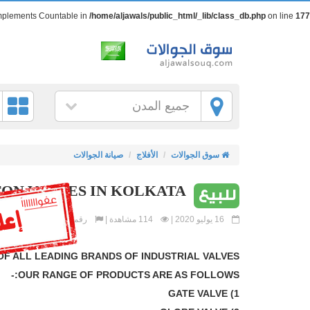
 implements Countable in
/home/aljawals/public_html/_lib/class_db.php
on line
177
جميع المدن
سوق الجوالات
الأفلاج
صيانة الجوالات
TON VALVES IN KOLKATA
للبيع
16 يوليو 2020 |
114 مشاهدة |
رقم الإعلان : 1267
OF ALL LEADING BRANDS OF INDUSTRIAL VALVES.
OUR RANGE OF PRODUCTS ARE AS FOLLOWS:-
1) GATE VALVE