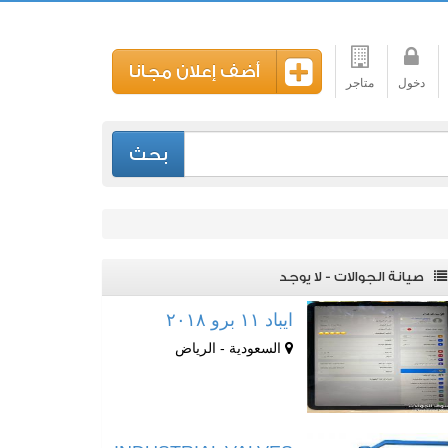
أضف إعلان مجانا
دخول
متاجر
بحث
صيانة الجوالات - لا يوجد
ايباد ١١ برو ٢٠١٨
السعودية - الرياض