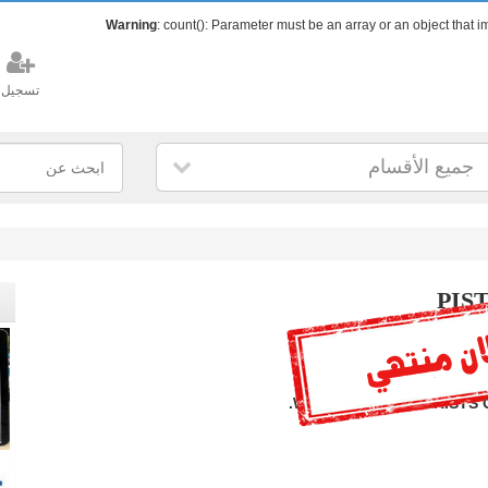
Warning
: count(): Parameter must be an array or an object that
تسجيل
جميع الأقسام
PIS
WE ARE THE STOCKISTS 