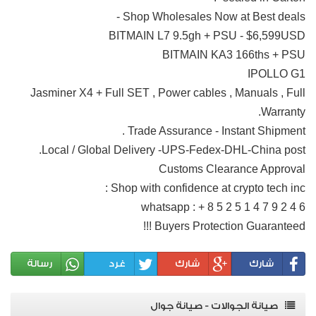
Shop Wholesales Now at Best deals -
BITMAIN L7 9.5gh + PSU - $6,599USD
BITMAIN KA3 166ths + PSU
IPOLLO G1
Jasminer X4 + Full SET , Power cables , Manuals , Full
Warranty.
Trade Assurance - Instant Shipment .
Local / Global Delivery -UPS-Fedex-DHL-China post.
Customs Clearance Approval
Shop with confidence at crypto tech inc :
whatsapp : + 8 5 2 5 1 4 7 9 2 4 6
Buyers Protection Guaranteed !!!
شارك
شارك
غرد
رسالة
صيانة الجوالات - صيانة جوال