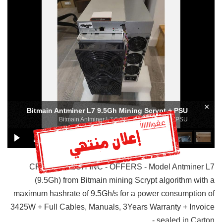
×
Bitmain Antminer L7 9.5Gh Mining Scrypt + PSU
Bitmain Antminer L7 9.5Gh Mining Scrypt + PSU
CRYPTO TECH INC - OFFERS - Model Antminer L7
(9.5Gh) from Bitmain mining Scrypt algorithm with a
maximum hashrate of 9.5Gh/s for a power consumption of
3425W + Full Cables, Manuals, 3Years Warranty + Invoice
- sealed in Carton.