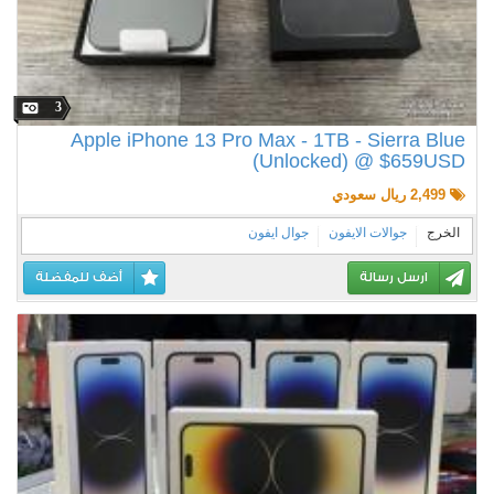
3
Apple iPhone 13 Pro Max - 1TB - Sierra Blue
(Unlocked) @ $659USD
2,499 ريال سعودي
الخرج
جوالات الايفون
جوال ايفون
ارسل رسالة
أضف للمفضلة