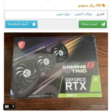
550 ريال سعودي
الخرج
جوالات الايفون
جوال ايفون
ارسل رسالة
أضف للمفضلة
6