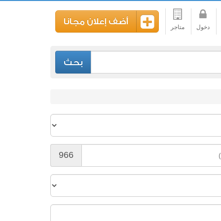
أضف إعلان مجانا
دخول
متاجر
بحث
966