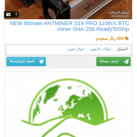
1
NEW Bitmain ANTMINER S19 PRO 110th/s BTC
miner SHA-256 ReadyToShip
600 ريال سعودي
السليل
جوالات الايفون
جوال ايفون
ارسل رسالة
أضف للمفضلة