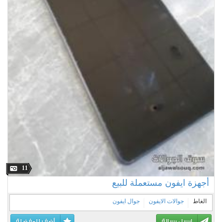
11
أجهزة ايفون مستعملة للبيع
الغاط
جوالات الايفون
جوال ايفون
ارسل رسالة
أضف للمفضلة