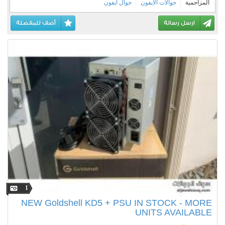
المزاحمية
جوالات الايفون
جوال ايفون
ارسل رسالة
أضف للمفضلة
1
NEW Goldshell KD5 + PSU IN STOCK - MORE
UNITS AVAILABLE