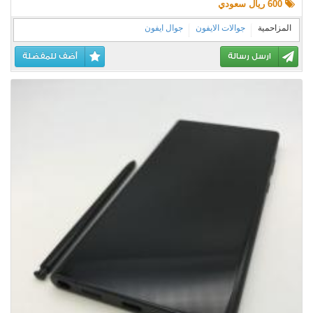
600 ريال سعودي
المزاحمية
جوالات الايفون
جوال ايفون
ارسل رسالة
أضف للمفضلة