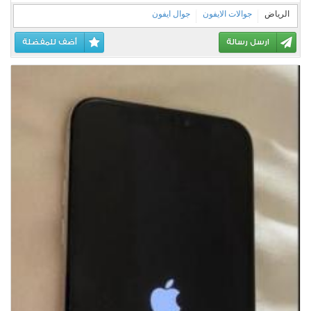
الرياض
جوالات الايفون
جوال ايفون
ارسل رسالة
أضف للمفضلة