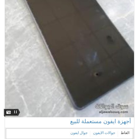
11
أجهزة ايفون مستعملة للبيع
الغاط
جوالات الايفون
جوال ايفون