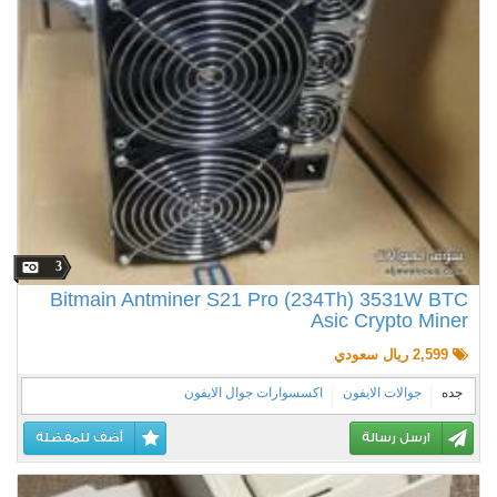
3
Bitmain Antminer S21 Pro (234Th) 3531W BTC
Asic Crypto Miner
2,599 ريال سعودي
جده
جوالات الايفون
اكسسوارات جوال الايفون
ارسل رسالة
أضف للمفضلة