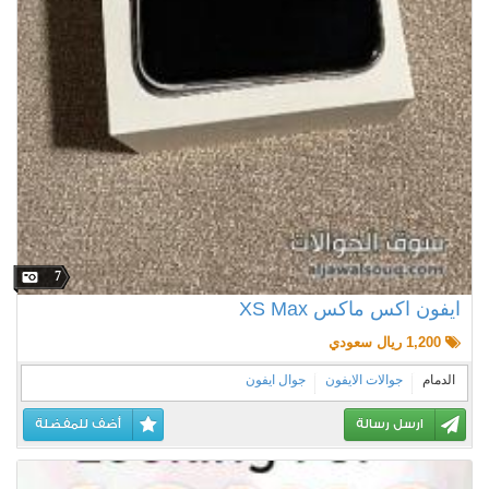
7
ايفون اكس ماكس XS Max
1,200 ريال سعودي
الدمام
جوالات الايفون
جوال ايفون
ارسل رسالة
أضف للمفضلة