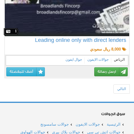
1
Leading online only with direct lenders
8,000 ريال سعودي
الرياض
جوالات الايفون
جوال ايفون
ارسل رسالة
أضف للمفضلة
التالي
سوق الجوالات
الرئيسية
جوالات الايفون
جوالات سامسونج
جوالات اتش تي سي
جوالات بلاك بيري
جوالات الهواوي