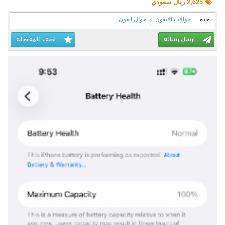
2,625 ريال سعودي
جده
جوالات الايفون
جوال ايفون
ارسل رسالة
أضف للمفضلة