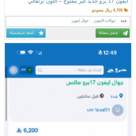
آيفون 17 برو جديد غير مفتوح – اللون برتقالي
4,700 ريال سعودي
جده
جوالات الايفون
جوال ايفون
ارسل رسالة
أضف للمفضلة