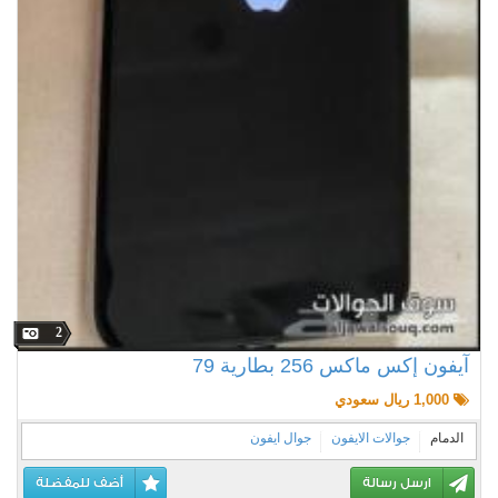
2
آيفون إكس ماكس 256 بطارية 79
1,000 ريال سعودي
الدمام
جوالات الايفون
جوال ايفون
ارسل رسالة
أضف للمفضلة