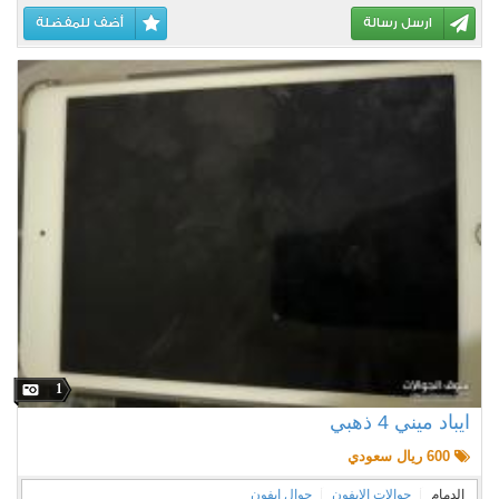
ارسل رسالة
أضف للمفضلة
1
ايباد ميني 4 ذهبي
600 ريال سعودي
الدمام
جوالات الايفون
جوال ايفون