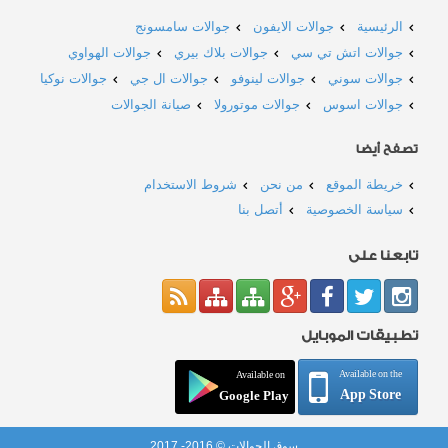
الرئيسية
جوالات الايفون
جوالات سامسونج
جوالات اتش تي سي
جوالات بلاك بيري
جوالات الهواوي
جوالات سوني
جوالات لينوفو
جوالات ال جي
جوالات نوكيا
جوالات اسوس
جوالات موتورولا
صيانة الجوالات
تصفح أيضا
خريطة الموقع
من نحن
شروط الاستخدام
سياسة الخصوصية
أتصل بنا
تابعنا على
تطبيقات الموبايل
Available on the
Available on
App Store
Google Play
سوق الجوالات © 2016- 2017