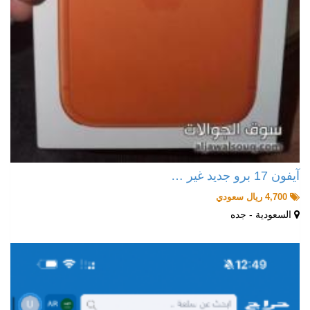
آيفون 17 برو جديد غير …
4,700 ريال سعودي
السعودية - جده