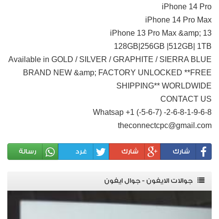
iPhone 14 Pro
iPhone 14 Pro Max
iPhone 13 Pro Max &amp; 13
128GB|256GB |512GB| 1TB
Available in GOLD / SILVER / GRAPHITE / SIERRA BLUE
BRAND NEW &amp; FACTORY UNLOCKED **FREE
SHIPPING** WORLDWIDE
CONTACT US
Whatsap +1 (-5-6-7) -2-6-8-1-9-6-8
theconnectcpc@gmail.com
شارك
شارك
غرد
رسالة
جوالات الايفون - جوال ايفون