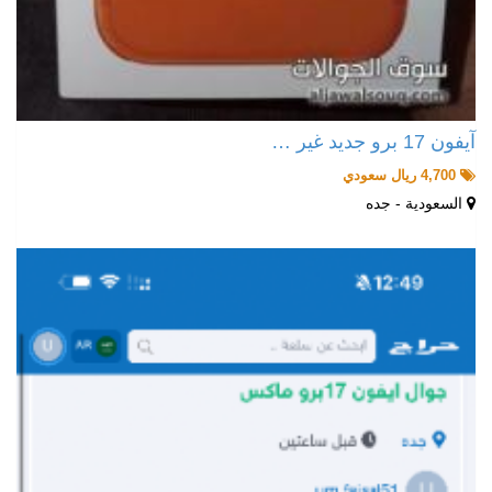
آيفون 17 برو جديد غير …
4,700 ريال سعودي
السعودية - جده