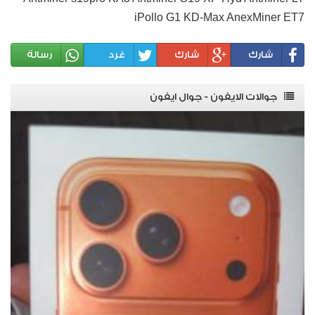
iPollo G1 KD-Max AnexMiner ET7
شارك
شارك
غرد
رسالة
جوالات الايفون - جوال ايفون