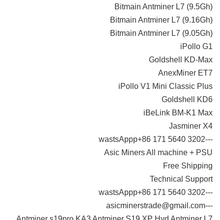
Bitmain Antminer L7 (9.5Gh)
Bitmain Antminer L7 (9.16Gh)
Bitmain Antminer L7 (9.05Gh)
iPollo G1
Goldshell KD-Max
AnexMiner ET7
iPollo V1 Mini Classic Plus
Goldshell KD6
iBeLink BM-K1 Max
Jasminer X4
---wastsAppp+86 171 5640 3202
Asic Miners All machine + PSU
Free Shipping
Technical Support
---wastsAppp+86 171 5640 3202
---asicminerstrade@gmail.com
Antminer s19pro KA3 Antminer S19 XP Hyd Antminer L7