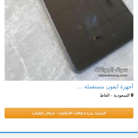
أجهزة ايفون مستعملة …
السعودية - الغاط
المزيد من جوالات الايفون - جوال ايفون