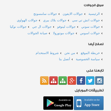
سوق الجوالات
الرئيسية
جوالات الايفون
جوالات سامسونج
جوالات اتش تي سي
جوالات بلاك بيري
جوالات الهواوي
جوالات سوني
جوالات لينوفو
جوالات ال جي
جوالات نوكيا
جوالات اسوس
جوالات موتورولا
صيانة الجوالات
تصفح أيضا
خريطة الموقع
من نحن
شروط الاستخدام
سياسة الخصوصية
أتصل بنا
تابعنا على
تطبيقات الموبايل
Available on the
Available on
App Store
Google Play