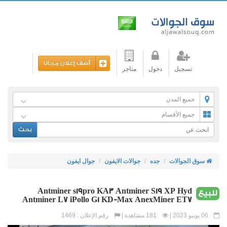
أضف إعلان مجانا
تسجيل
دخول
متاجر
جميع المدن
جميع الأقسام
بحث
سوق الجوالات
جده
جوالات الايفون
جوال ايفون
Antminer s19pro KA3 Antminer S19 XP Hyd
للبيع
Antminer L7 iPollo G1 KD-Max AnexMiner ET7
06 يونيو 2023 |
181 مشاهدة |
رقم الإعلان : 1469