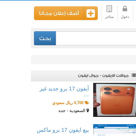
أضف إعلان مجانا
دخول
متاجر
بحث
جوالات الايفون - جوال ايفون
آيفون 17 برو جديد غير
…
4,700 ريال سعودي
السعودية - جده
بيع ايفون 17 برو ماكس
…