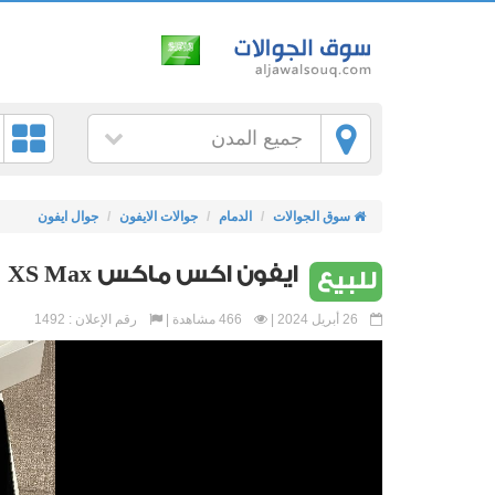
جميع المدن
سوق الجوالات
الدمام
جوالات الايفون
جوال ايفون
ايفون اكس ماكس XS Max
للبيع
26 أبريل 2024 |
466 مشاهدة |
رقم الإعلان : 1492