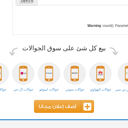
Warning
: count(): Parame
بيع كل شئ على سوق الجوالات
ش تي سي
جوالات الهواوي
جوالات سوني
جوالات لينوفو
جوالات ال جي
جوالا
أضف إعلان مجانا