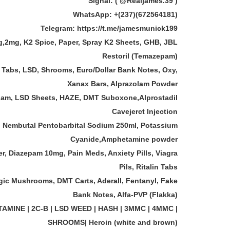
Signal: ( @Realjames.39 )
WhatsApp: +(237)(672564181)
Telegram: https://t.me/jamesmunick199
,2mg, K2 Spice, Paper, Spray K2 Sheets, GHB, JBL
Restoril (Temazepam)
 Tabs, LSD, Shrooms, Euro/Dollar Bank Notes, Oxy,
Xanax Bars, Alprazolam Powder
zepam, LSD Sheets, HAZE, DMT Suboxone,Alprostadil
Cavejerct Injection
 Nembutal Pentobarbital Sodium 250ml, Potassium
Cyanide,Amphetamine powder
, Diazepam 10mg, Pain Meds, Anxiety Pills, Viagra
Pils, Ritalin Tabs
ic Mushrooms, DMT Carts, Aderall, Fentanyl, Fake
Bank Notes, Alfa-PVP (Flakka)
TAMINE | 2C-B | LSD WEED | HASH | 3MMC | 4MMC |
SHROOMS| Heroin (white and brown)