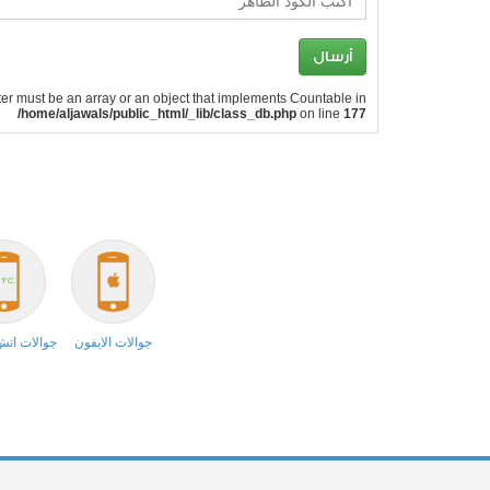
ter must be an array or an object that implements Countable in
/home/aljawals/public_html/_lib/class_db.php
on line
177
جوالات الايفون
جوالات ات