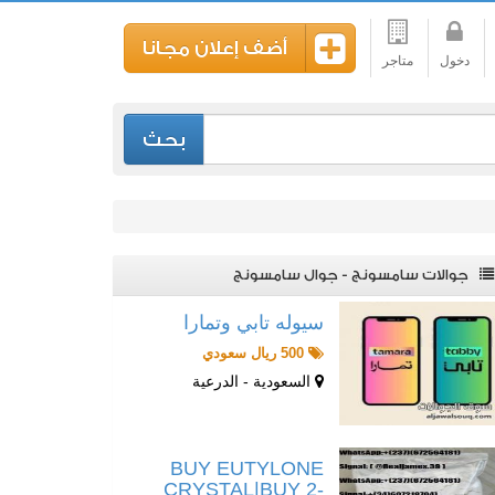
أضف إعلان مجانا
دخول
متاجر
بحث
جوالات سامسونج - جوال سامسونج
سيوله تابي وتمارا
500 ريال سعودي
السعودية - الدرعية
BUY EUTYLONE
CRYSTAL|BUY 2-