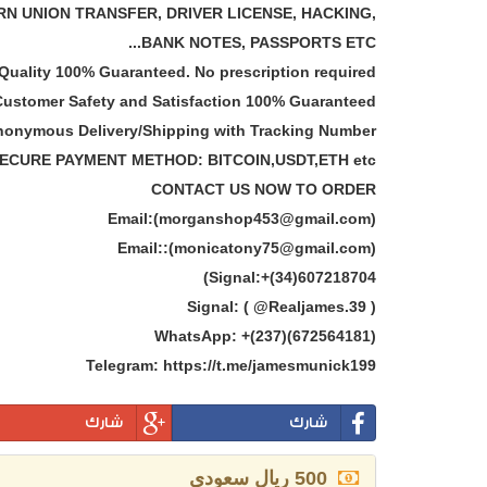
ERN UNION TRANSFER, DRIVER LICENSE, HACKING,
BANK NOTES, PASSPORTS ETC...
Quality 100% Guaranteed. No prescription required!
Customer Safety and Satisfaction 100% Guaranteed.
Anonymous Delivery/Shipping with Tracking Number
ECURE PAYMENT METHOD: BITCOIN,USDT,ETH etc.
CONTACT US NOW TO ORDER
Email:(morganshop453@gmail.com)
Email::(monicatony75@gmail.com)
Signal:+(34)607218704)
Signal: ( @Realjames.39 )
WhatsApp: +(237)(672564181)
Telegram: https://t.me/jamesmunick199
شارك
شارك
500 ريال سعودي