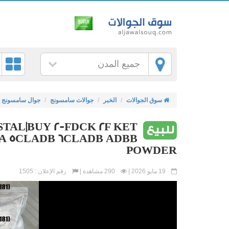
جميع المدن
سوق الجوالات
الخبر
جوالات سامسونج
جوال سامسونج
TAL|BUY 2-FDCK 2F KET
للبيع
A 5CLADB 6CLADB ADBB
POWDER
19 مايو 2026 |
290 مشاهدة |
رقم الإعلان : 1505