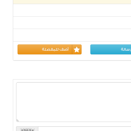
سالة
أضف للمفضلة