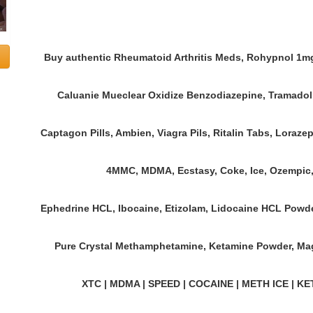
Buy authentic Rheumatoid Arthritis Meds, Rohypnol 1mg
Caluanie Mueclear Oxidize Benzodiazepine, Tramadol
Captagon Pills, Ambien, Viagra Pils, Ritalin Tabs, Lora
4MMC, MDMA, Ecstasy, Coke, Ice, Ozempic,
Ephedrine HCL, Ibocaine, Etizolam, Lidocaine HCL Powder
Pure Crystal Methamphetamine, Ketamine Powder, Mag
XTC | MDMA | SPEED | COCAINE | METH ICE | KE