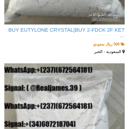
BUY EUTYLONE CRYSTAL|BUY 2-FDCK 2F KET
…
500 ريال سعودي
السعودية - الخبر