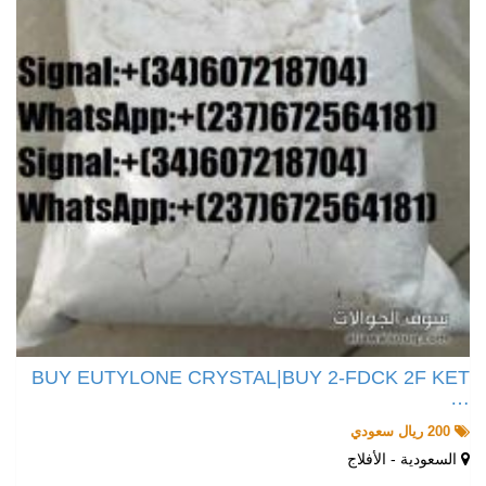
BUY EUTYLONE CRYSTAL|BUY 2-FDCK 2F KET
…
200 ريال سعودي
السعودية - الأفلاج